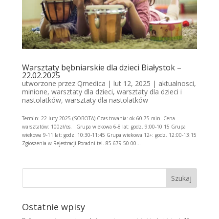
Warsztaty bębniarskie dla dzieci Białystok –
22.02.2025
utworzone przez
Qmedica
|
lut 12, 2025
|
aktualnosci
,
minione
,
warsztaty dla dzieci
,
warsztaty dla dzieci i
nastolatków
,
warsztaty dla nastolatków
Termin: 22 luty 2025 (SOBOTA) Czas trwania: ok 60-75 min. Cena
warsztatów: 100zł/os. Grupa wiekowa 6-8 lat: godz. 9:00-10:15 Grupa
wiekowa 9-11 lat: godz. 10:30-11:45 Grupa wiekowa 12+: godz. 12:00-13:15
Zgłoszenia w Rejestracji Poradni tel. 85 679 50 00...
Szukaj
Ostatnie wpisy