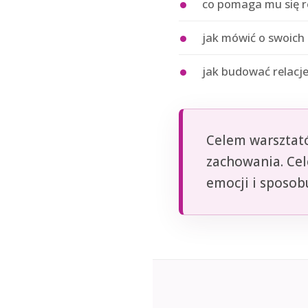
co pomaga mu się r
jak mówić o swoich 
jak budować relacje
Celem warsztató
zachowania. Cel
emocji i sposob