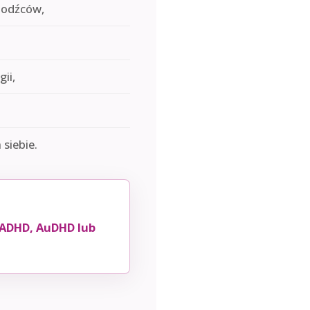
 bodźców,
ii,
siebie.
 ADHD, AuDHD lub