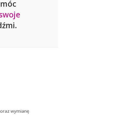
pomóc
 swoje
dźmi.
ę oraz wymianę