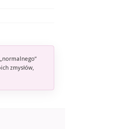
o „normalnego”
oich zmysłów,