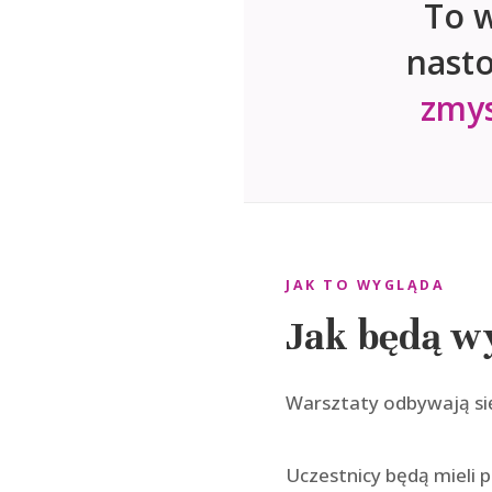
To w
nasto
zmys
JAK TO WYGLĄDA
Jak będą wy
Warsztaty odbywają się
Uczestnicy będą mieli