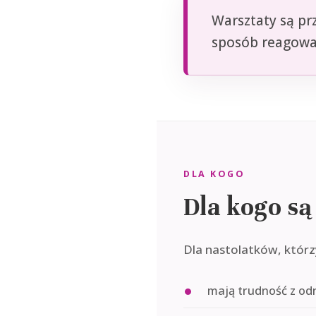
Warsztaty są pr
sposób reagowan
DLA KOGO
Dla kogo są
Dla nastolatków, którz
mają trudność z od