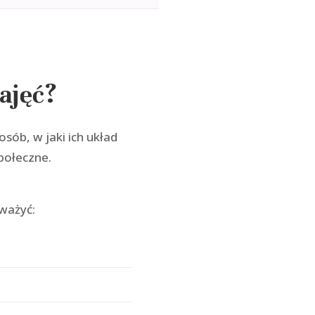
ajęć?
osób, w jaki ich układ
połeczne.
uważyć: