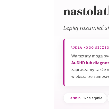
nastolat
Lepiej rozumieć s
DLA KOGO SZCZE
Warsztaty mogą być
AuDHD lub diagnoz
zapraszamy także n
w obszarze samoświa
Termin
3-7 sierpnia