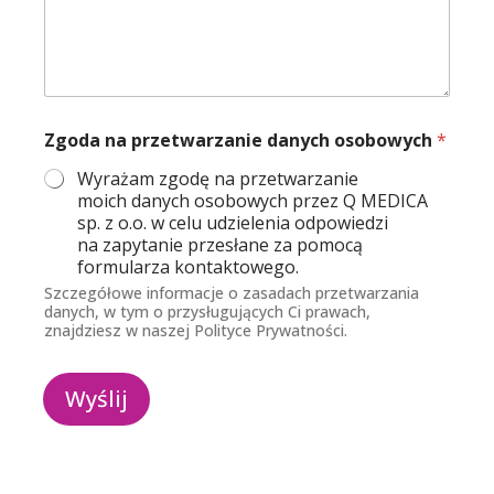
c
h
d
a
n
y
Zgoda na przetwarzanie danych osobowych
*
c
h
Wyrażam zgodę na przetwarzanie
moich danych osobowych przez Q MEDICA
sp. z o.o. w celu udzielenia odpowiedzi
na zapytanie przesłane za pomocą
formularza kontaktowego.
Szczegółowe informacje o zasadach przetwarzania
danych, w tym o przysługujących Ci prawach,
znajdziesz w naszej Polityce Prywatności.
Wyślij