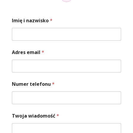
Imię i nazwisko
*
w
Adres email
*
i
a
d
o
m
o
Numer telefonu
*
ś
ć
o
s
o
b
Twoja wiadomość
*
o
w
y