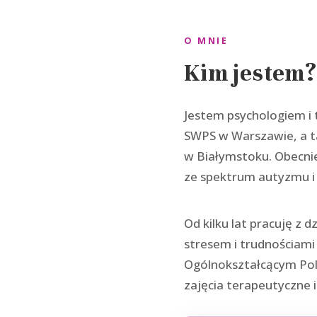
O MNIE
Kim jestem?
Jestem psychologiem i
SWPS w Warszawie, a ta
w Białymstoku. Obecnie 
ze spektrum autyzmu i
Od kilku lat pracuję z 
stresem i trudnościam
Ogólnokształcącym Poli
zajęcia terapeutyczne 