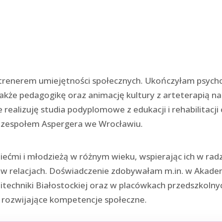
 trenerem umiejętności społecznych. Ukończyłam psycho
kże pedagogikę oraz animację kultury z arteterapią na
realizuję studia podyplomowe z edukacji i rehabilitacji
 zespołem Aspergera we Wrocławiu.
dziećmi i młodzieżą w różnym wieku, wspierając ich w ra
i w relacjach. Doświadczenie zdobywałam m.in. w Akad
techniki Białostockiej oraz w placówkach przedszkolny
i rozwijające kompetencje społeczne.