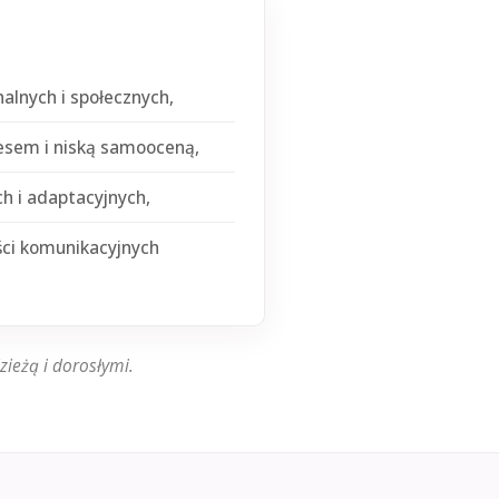
alnych i społecznych,
resem i niską samooceną,
h i adaptacyjnych,
ści komunikacyjnych
ieżą i dorosłymi.