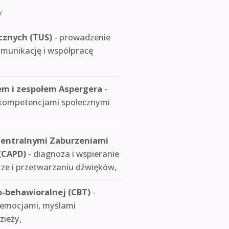
y
cznych (TUS)
- prowadzenie
komunikację i współpracę
em i zespołem Aspergera
-
 kompetencjami społecznymi
Centralnymi Zaburzeniami
(CAPD)
- diagnoza i wspieranie
rze i przetwarzaniu dźwięków,
-behawioralnej (CBT)
-
 emocjami, myślami
zieży,