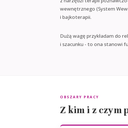
z narzędzi terapii poznawczo
wewnętrznego (System Wewnęt
i bajkoterapii.
Dużą wagę przykładam do rela
i szacunku - to ona stanowi 
OBSZARY PRACY
Z kim i z czym 