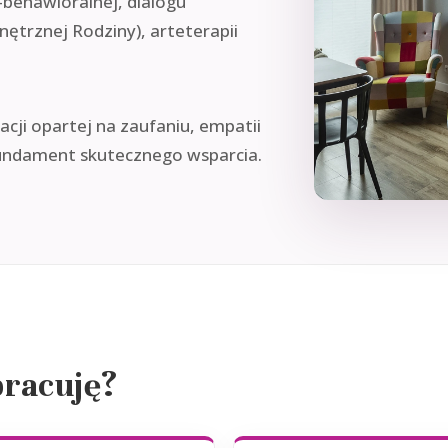
-behawioralnej, dialogu
rznej Rodziny), arteterapii
cji opartej na zaufaniu, empatii
fundament skutecznego wsparcia.
pracuję?