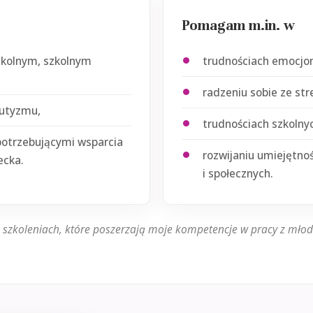
Pomagam m.in. w
zkolnym, szkolnym
trudnościach emocjon
radzeniu sobie ze st
autyzmu,
trudnościach szkolnyc
potrzebującymi wsparcia
rozwijaniu umiejętno
ecka.
i społecznych.
i szkoleniach, które poszerzają moje kompetencje w pracy z młodz