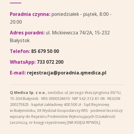
Poradnia czynna:
poniedziałek - piątek, 8:00 -
20:00
Adres poradni:
ul. Mickiewicza 74/2A, 15-232
Białystok
Telefon:
85 679 50 00
WhatsApp:
733 072 200
E-mail:
rejestracja@poradnia.qmedica.pl
Q Medica Sp. z o.o.
, siedziba: ul. Jerzego Waszyngtona 30/1U,
15-304 Białystok · KRS 0000326610 · NIP 542-312-81-06 · REGON
200275825 · kapitał zakładowy 400 500 zł · Sąd Rejonowy
w Białymstoku, XII Wydział Gospodarczy KRS · podmiot leczniczy
wpisany do Rejestru Podmiotów Wykonujących Działalność
Leczniczą, nr księgi rejestrowej [NR KSIĘGI RPWDL]