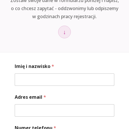
Zostaw swoje dane w formularzu poniżej i napisz,
o co chcesz zapytać - oddzwonimy lub odpiszemy
w godzinach pracy rejestracji.
↓
Imię i nazwisko
*
i
Adres email
*
n
a
z
w
i
Numer telefonu
*