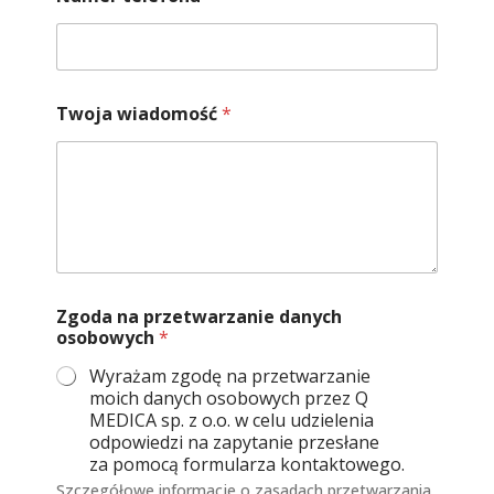
s
k
o
n
a
z
Twoja wiadomość
*
w
i
s
k
o
N
u
m
e
Zgoda na przetwarzanie danych
r
osobowych
*
Wyrażam zgodę na przetwarzanie
moich danych osobowych przez Q
MEDICA sp. z o.o. w celu udzielenia
odpowiedzi na zapytanie przesłane
za pomocą formularza kontaktowego.
Szczegółowe informacje o zasadach przetwarzania