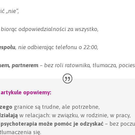
ć „nie”,
e biorąc odpowiedzialności za wszystko,
espołu
, nie odbierając telefonu o 22:00,
nem, partnerem
– bez roli ratownika, tłumacza, pocies
artykule opowiemy:
czego
granice są trudne, ale potrzebne,
działają
w relacjach: w związku, w rodzinie, w pracy,
k psychoterapia może pomóc je odzyskać
– bez poczu
tłumaczenia się.