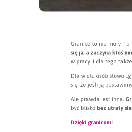
Granice to nie mury. To 
się ja, a zaczyna ktoś in
w pracy. I dla tego takż
Dla wielu osób słowo „gr
się, że jeśli ją postawim
Ale prawda jest inna.
Gr
być blisko
bez utraty si
Dzięki granicom: