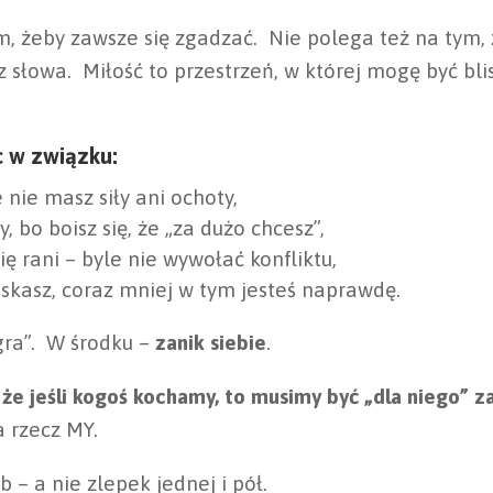
m, żeby zawsze się zgadzać. Nie polega też na tym, 
z słowa. Miłość to przestrzeń, w której mogę być bl
c w związku:
e nie masz siły ani ochoty,
, bo boisz się, że „za dużo chcesz”,
Cię rani – byle nie wywołać konfliktu,
ciskasz, coraz mniej w tym jesteś naprawdę.
gra”. W środku –
zanik siebie
.
że jeśli kogoś kochamy, to musimy być „dla niego” z
a rzecz MY.
 – a nie zlepek jednej i pół.