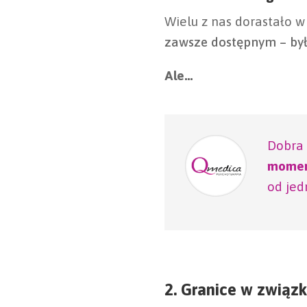
Wielu z nas dorastało w
zawsze dostępnym – było
Ale…
Dobra 
momen
od jed
2. Granice w związku