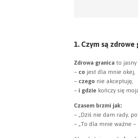
1. Czym są zdrowe g
Zdrowa granica
to jasny
–
co
jest dla mnie okej,
–
czego
nie akceptuję,
–
i gdzie
kończy się moj
Czasem brzmi jak:
– „Dziś nie dam rady, p
– „To dla mnie ważne – p