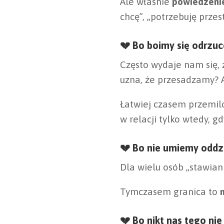
Ale właśnie
powiedzenie
chcę”, „potrzebuję przest
💔 Bo boimy się odrzuc
Często wydaje nam się, ż
uzna, że przesadzamy? A
Łatwiej czasem przemilcz
w relacji tylko wtedy, g
💔
Bo nie umiemy oddzie
Dla wielu osób „stawiani
Tymczasem granica to
💔
Bo nikt nas tego nie