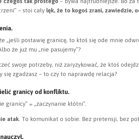
 czegoś tak prostego
– bywa najtrudniejsze. Bo za 
rzeni” – stoi cały
lęk, że to kogoś zrani, zawiedzie, 
enia.
e „jeśli postawię granicę, to ktoś się ode mnie odwróc
lbo że już mu „nie pasujemy”?
eć swoje potrzeby, niż zaryzykować, że ktoś odejdzie,
dy się zgadzasz – to czy to naprawdę relacja?
lić granicy od konfliktu.
e granicy” = „zaczynanie kłótni”.
nie atak
. To komunikat o sobie. Bez pretensji, bez p
 nauczył.