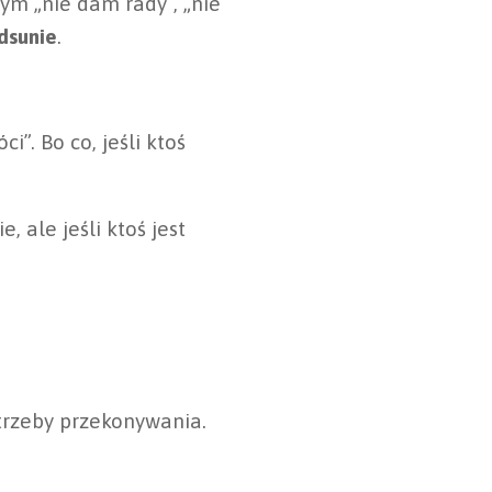
tym „nie dam rady”, „nie
odsunie
.
i”. Bo co, jeśli ktoś
 ale jeśli ktoś jest
otrzeby przekonywania.