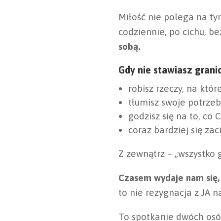
Miłość nie polega na ty
codziennie, po cichu, be
sobą.
Gdy nie stawiasz grani
robisz rzeczy, na któr
tłumisz swoje potrzeby
godzisz się na to, co 
coraz bardziej się za
Z zewnątrz – „wszystko 
Czasem wydaje nam się, 
to nie rezygnacja z JA n
To spotkanie dwóch osób