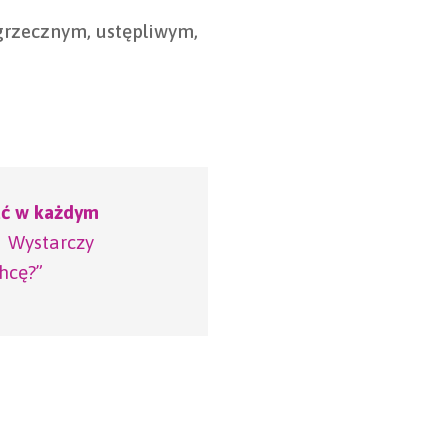
grzecznym, ustępliwym,
ać w każdym
. Wystarczy
hcę?”