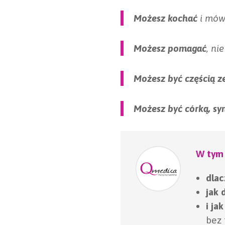
Możesz kochać
i mówi
Możesz pomagać
, ni
Możesz być częścią z
Możesz być córką, sy
W tym 
dla
jak 
i ja
bez 