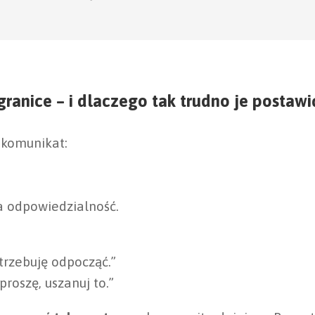
ranice – i dlaczego tak trudno je postawi
 komunikat:
a odpowiedzialność.
otrzebuję odpocząć.”
roszę, uszanuj to.”