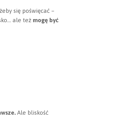
żeby się poświęcać –
isko… ale też
mogę być
awsze.
Ale bliskość